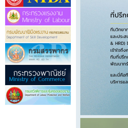
ที่ปร
ทีมวิทยาก
และประส
& HRD) ใ
เข้าใจถึ
ทีมที่ปรึ
พัฒนาทรั
และนี่คือ
บริหารแล