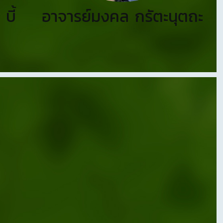
บี้
อาจารย์มงคล กรัตะนุตถะ