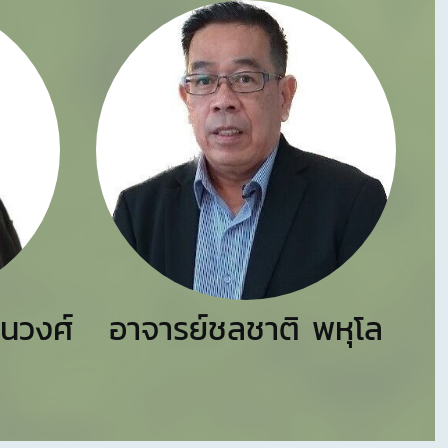
จนวงศ์
อาจารย์ชลชาติ พหุโล