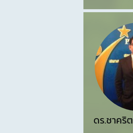
ดร.ชาคริต