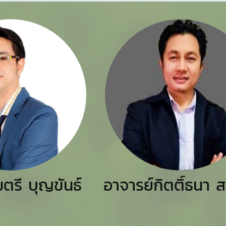
มตรี บุญขันธ์
อาจารย์กิตติ์ธนา 