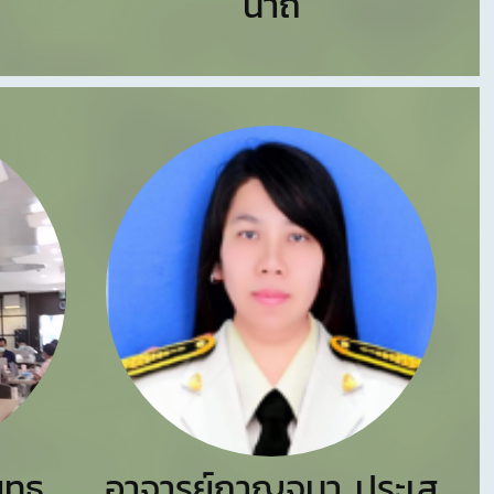
นาถ
ยุทธ
อาจารย์กาญจนา ประเส