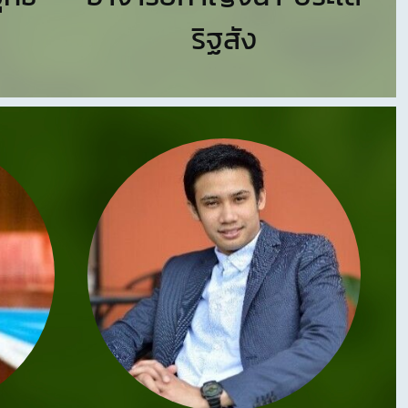
ริฐสัง