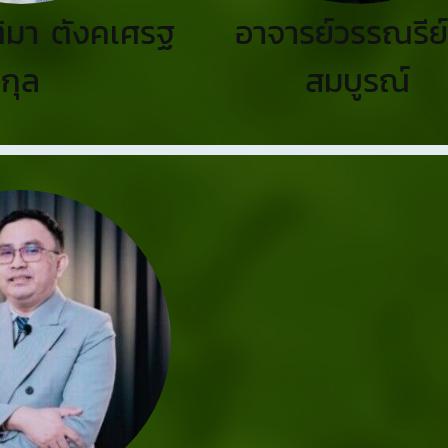
ติมา ตังคเศรฐ
อาจารย์วรรณรีย์ 
กุล
สมบูรณ์