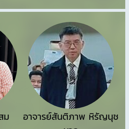
 สม
อาจารย์สันติภาพ หิรัญนุช