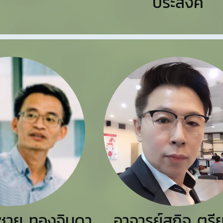
ประสงค์
ชาย ทองจินดา
อาจารย์สุกิจ ตรี