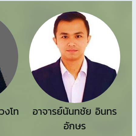
สวงโท
อาจารย์นันทชัย อินทร
อักษร