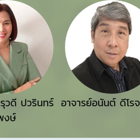
รุวดี ปวรินทร์
อาจารย์อนันต์ ดีโร
พงษ์