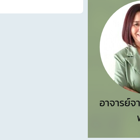
อาจารย์จา