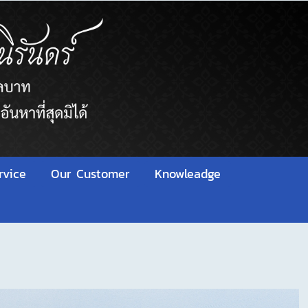
rvice
Our Customer
Knowleadge