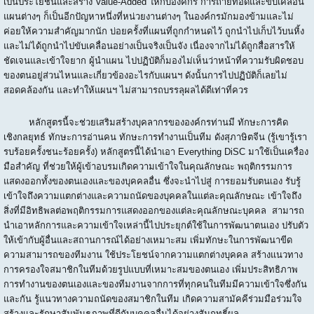
เป็นประโยชน์และสร้าง Value-Added ให้กับองค์กร การถ่ายทอดและขับเคลื่อน
แผนต่างๆ ก็เป็นอีกปัญหาหนึ่งที่หน่วยงานต่างๆ ในองค์กรมักมองข้ามและไม่
ค่อยให้ความสำคัญมากนัก บ่อยครั้งที่แผนที่ถูกกำหนดไว้ ถูกนำไปเก็บไว้บนหิ้ง
และไม่ได้ถูกนำไปขับเคลื่อนอย่างเป็นจริงเป็นจัง เนื่องจากไม่ได้ถูกสื่อสารให้
ชัดเจนและเข้าใจยาก ผู้นำแผน ไปปฏิบัติก็มองไม่เห็นว่าหน้าที่ความรับผิดชอบ
ของตนอยู่ส่วนไหนและเกี่ยวข้องอะไรกับแผนฯ ดังนั้นการไปปฏิบัติก็เลยไม่
สอดคล้องกัน และทำให้แผนฯ ไม่สามารถบรรลุผลได้ดีเท่าที่ควร
หลักสูตรนี้จะช่วยเสริมสร้างบุคลากรขององค์กรท่านมี ทักษะการคิด
เชิงกลยุทธ์ ทักษะการอ่านคน ทักษะการทำงานเป็นทีม ดังสุภาษิตจีน (รู้เขารู้เรา
รบร้อยครั้งชนะร้อยครั้ง) หลักสูตรนี้ได้นำเอา Everything DiSC มาใช้เป็นเครื่อง
มือสำคัญ ที่ช่วยให้ผู้เข้าอบรมเกิดความเข้าใจในคุณลักษณะ พฤติกรรมการ
แสดงออกทั้งของตนเองและของบุคคลอื่น ซึ่งจะนำไปสู่ การยอมรับตนเอง รับรู้
เข้าใจถึงความแตกต่างและความถนัดของบุคคลในแต่ละคุณลักษณะ เข้าใจถึง
สิ่งที่มีอิทธิพลต่อพฤติกรรมการแสดงออกของแต่ละคุณลักษณะบุคคล สามารถ
นำเอาหลักการและความเข้าใจเหล่านี้ไปประยุกต์ใช้ในการพัฒนาตนเอง ปรับตัว
ให้เข้ากับผู้อื่นและสถานการณ์ได้อย่างเหมาะสม เพิ่มทักษะในการพัฒนาขีด
ความสามารถของทีมงาน ใช้ประโยชน์จากความแตกต่างบุคคล สร้างแนวทาง
การครองใจสมาชิกในทีมด้วยรูปแบบที่เหมาะสมของตนเอง เพิ่มประสิทธิภาพ
การทำงานของตนเองและของทีมงานจากการที่ทุกคนในทีมมีความเข้าใจซึ่งกัน
และกัน รู้แนวทางความถนัดของสมาชิกในทีม เกิดความสามัคคีร่วมมือร่วมใจ
สร้างและรักษาสัมพันธภาพที่ดีกับบุคคลอื่นได้อย่างสัมฤทธิ์ผล