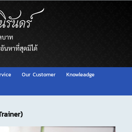
rvice
Our Customer
Knowleadge
Trainer)